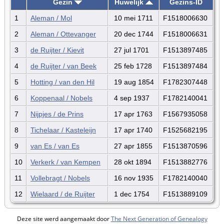
Gezin
Huwelijk
Gezins-ID
1
Aleman / Mol
10 mei 1711
F1518006630
2
Aleman / Ottevanger
20 dec 1744
F1518006631
3
de Ruijter / Kievit
27 jul 1701
F1513897485
4
de Ruijter / van Beek
25 feb 1728
F1513897484
5
Hotting / van den Hil
19 aug 1854
F1782307448
6
Koppenaal / Nobels
4 sep 1937
F1782140041
7
Nijpjes / de Prins
17 apr 1763
F1567935058
8
Tichelaar / Kasteleijn
17 apr 1740
F1525682195
9
van Es / van Es
27 apr 1855
F1513870596
10
Verkerk / van Kempen
28 okt 1894
F1513882776
11
Vollebragt / Nobels
16 nov 1935
F1782140040
12
Wielaard / de Ruijter
1 dec 1754
F1513889109
Deze site werd aangemaakt door
The Next Generation of Genealogy