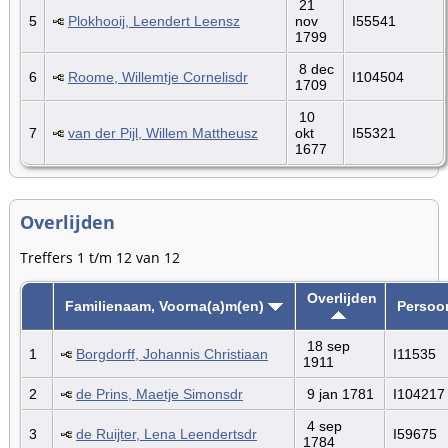
21
5
Plokhooij, Leendert Leensz
nov
I55541
1799
8 dec
6
Roome, Willemtje Cornelisdr
I104504
1709
10
7
van der Pijl, Willem Mattheusz
okt
I55321
1677
Overlijden
Treffers 1 t/m 12 van 12
Overlijden
Familienaam, Voorna(a)m(en)
Persoo
18 sep
1
Borgdorff, Johannis Christiaan
I11535
1911
2
de Prins, Maetje Simonsdr
9 jan 1781
I104217
4 sep
3
de Ruijter, Lena Leendertsdr
I59675
1784