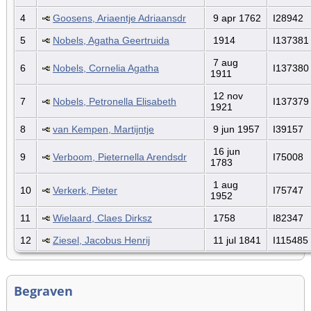
4
Goosens, Ariaentje Adriaansdr
9 apr 1762
I28942
5
Nobels, Agatha Geertruida
1914
I137381
7 aug
6
Nobels, Cornelia Agatha
I137380
1911
12 nov
7
Nobels, Petronella Elisabeth
I137379
1921
8
van Kempen, Martijntje
9 jun 1957
I39157
16 jun
9
Verboom, Pieternella Arendsdr
I75008
1783
1 aug
10
Verkerk, Pieter
I75747
1952
11
Wielaard, Claes Dirksz
1758
I82347
12
Ziesel, Jacobus Henrij
11 jul 1841
I115485
Begraven