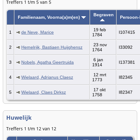
Treffers 1 t/m 5 van 5
Begraven
Familienaam, Voorna(a)m(en)
Persoon-
19 feb
1
de Neve, Marice
I107415
1784
23 nov
2
Hemelrijk, Bastiaen Huijghensz
I33092
1764
6 jan
3
Nobels, Agatha Geertruida
I137381
1914
12 mrt
4
Wielaard, Adrianus Claesz
I82345
1773
17 okt
5
Wielaard, Claes Dirksz
I82347
1758
Huwelijk
Treffers 1 t/m 12 van 12