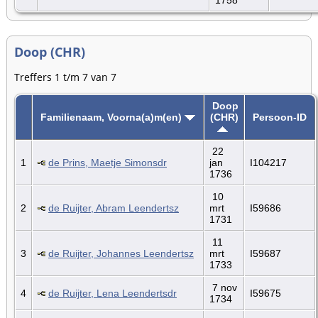
Doop (CHR)
Treffers 1 t/m 7 van 7
Doop
Familienaam, Voorna(a)m(en)
(CHR)
Persoon-ID
22
1
de Prins, Maetje Simonsdr
jan
I104217
1736
10
2
de Ruijter, Abram Leendertsz
mrt
I59686
1731
11
3
de Ruijter, Johannes Leendertsz
mrt
I59687
1733
7 nov
4
de Ruijter, Lena Leendertsdr
I59675
1734