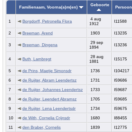
Geboorte
Familienaam, Voorna(a)m(en)
Persoon
4 aug
1
Borgdorff, Petronella Flora
I11588
1912
2
Breeman, Arend
1903
I13235
29 sep
3
Breeman, Dingena
I13236
1894
28 aug
4
Buth, Lambregt
I15175
1881
5
de Prins, Maetje Simonsdr
1736
I104217
6
de Ruijter, Abram Leendertsz
1731
I59686
7
de Ruijter, Johannes Leendertsz
1733
I59687
8
de Ruijter, Leendert Abramsz
1705
I59685
9
de Ruijter, Lena Leendertsdr
1734
I59675
10
de With, Cornelia Crijnsdr
1680
I88455
11
den Braber, Cornelis
1839
I12775