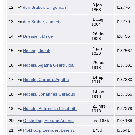
8 jan
12
den Braber, Dingeman
I12776
1863
1 aug
13
den Braber, Jannetje
I12779
1864
26 dec
14
Driessen, Dirkje
I20496
1823
4 jan
15
Hotting, Jacob
I137567
1823
25 aug
16
Nobels, Agatha Geertruida
I137381
1913
14 apr
17
Nobels, Cornelia Agatha
I137380
1911
14 jan
18
Nobels, Johannes Geradus
I137366
1916
21 mrt
19
Nobels, Petronella Elisabeth
I137379
1918
20
Oosterling, Adriaen Ariensz
ca. 1655
I104168
21
Plokhooij, Leendert Leensz
1799
I55541