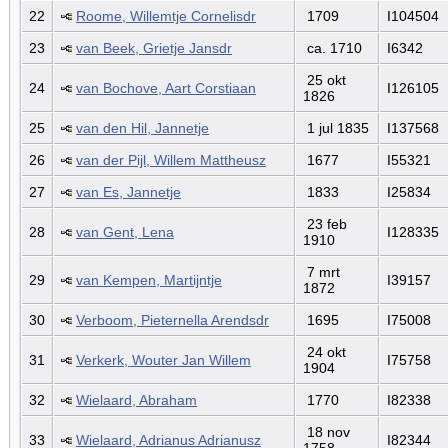
22
Roome, Willemtje Cornelisdr
1709
I104504
23
van Beek, Grietje Jansdr
ca. 1710
I6342
25 okt
24
van Bochove, Aart Corstiaan
I126105
1826
25
van den Hil, Jannetje
1 jul 1835
I137568
26
van der Pijl, Willem Mattheusz
1677
I55321
27
van Es, Jannetje
1833
I25834
23 feb
28
van Gent, Lena
I128335
1910
7 mrt
29
van Kempen, Martijntje
I39157
1872
30
Verboom, Pieternella Arendsdr
1695
I75008
24 okt
31
Verkerk, Wouter Jan Willem
I75758
1904
32
Wielaard, Abraham
1770
I82338
18 nov
33
Wielaard, Adrianus Adrianusz
I82344
1758