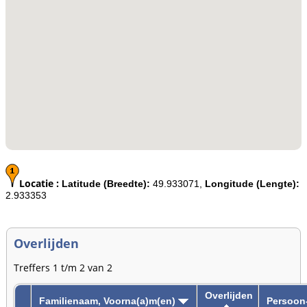
Locatie :
Latitude (Breedte):
49.933071,
Longitude (Lengte):
2.933353
Overlijden
Treffers 1 t/m 2 van 2
Overlijden
Familienaam, Voorna(a)m(en)
Persoon