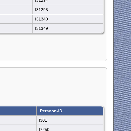
I31294
I31295
I31340
I31349
Persoon-ID
I301
I7250