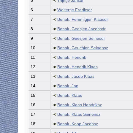
5
Trijntje Jansdr
6
Woltertje Freriksdr
7
Benak, Femmigjen Klaasdr
8
Benak, Geesjen Jacobsdr
9
Benak, Geesjen Seinesdr
10
Benak, Geuchien Seinensz
11
Benak, Hendrik
12
Benak, Hendrik Klaas
13
Benak, Jacob Klaas
14
Benak, Jan
15
Benak, Klaas
16
Benak, Klaas Hendriksz
17
Benak, Klaas Seinensz
18
Benak, Koop Jacobsz