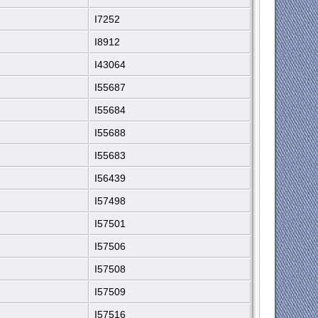
I7252
I8912
I43064
I55687
I55684
I55688
I55683
I56439
I57498
I57501
I57506
I57508
I57509
I57516