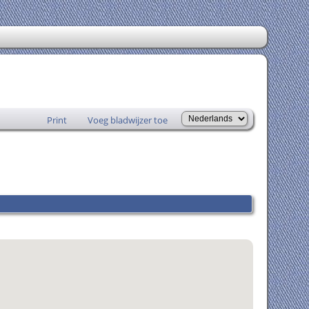
Print
Voeg bladwijzer toe