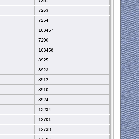
I7251
I7253
I7254
I103457
I7290
I103458
I8925
I8923
I8912
I8910
I8924
I12234
I12701
I12738