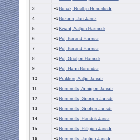
3
Benak, Roelfijn Hendriksdr
4
Bezoen, Jan Jansz
5
Kwant, Aaltjen Harmsdr
6
Pol, Berend Harmsz
7
Pol, Berend Harmsz
8
Pol, Grietjen Hamsdr
9
Pol, Harm Berendsz
10
Prakken, Aaltje Jansdr
11
Remmelts, Annigjen Jansdr
12
Remmelts, Geesjen Jansdr
13
Remmelts, Grietjen Jansdr
14
Remmelts, Hendrik Jansz
15
Remmelts, Hilligjen Jansdr
16
Remmelts, Jantjen Jansdr