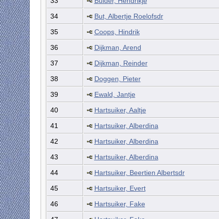
33
Bulder, Hendrikje
34
But, Albertje Roelofsdr
35
Coops, Hindrik
36
Dijkman, Arend
37
Dijkman, Reinder
38
Doggen, Pieter
39
Ewald, Jantje
40
Hartsuiker, Aaltje
41
Hartsuiker, Alberdina
42
Hartsuiker, Alberdina
43
Hartsuiker, Alberdina
44
Hartsuiker, Beertien Albertsdr
45
Hartsuiker, Evert
46
Hartsuiker, Fake