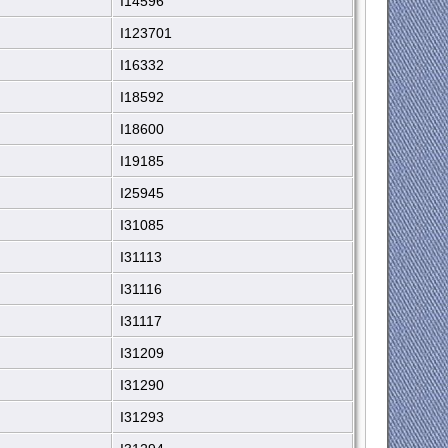
I14596
I123701
I16332
I18592
I18600
I19185
I25945
I31085
I31113
I31116
I31117
I31209
I31290
I31293