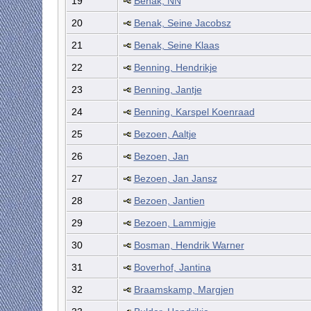
19
Benak, NN
20
Benak, Seine Jacobsz
21
Benak, Seine Klaas
22
Benning, Hendrikje
23
Benning, Jantje
24
Benning, Karspel Koenraad
25
Bezoen, Aaltje
26
Bezoen, Jan
27
Bezoen, Jan Jansz
28
Bezoen, Jantien
29
Bezoen, Lammigje
30
Bosman, Hendrik Warner
31
Boverhof, Jantina
32
Braamskamp, Margjen