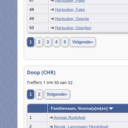
47
Hartsuiker, Fake
48
Hartsuiker, Fake
49
Hartsuiker, Geertje
50
Hartsuiker, Geertjen
1
2
3
4
5
Volgende»
Doop (CHR)
Treffers 1 t/m 50 van 52
1
2
Volgende»
Familienaam, Voorna(a)m(en)
1
Annigje Roelofsdr
2
Benak, Lammigjen Hendriksdr