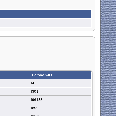
Persoon-ID
I4
I301
I96138
I859