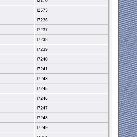
I2170
I2573
I7236
I7237
I7238
I7239
I7240
I7241
I7243
I7245
I7246
I7247
I7248
I7249