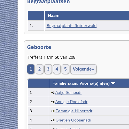
Begraafplaatsen
Naam
1.
Begraafplaats Ruinerwold
Geboorte
Treffers 1 t/m 50 van 208
1
2
3
4
5
Volgende»
Familienaam, Voorna(a)m(en)
1
Aafje Seinesdr
2
Annigje Roelofsdr
3
Femmigje Hilbertsdr
4
Grietjen Goosensdr