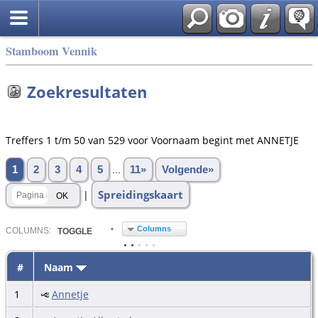
Stamboom Vennik
Zoekresultaten
Treffers 1 t/m 50 van 529 voor Voornaam begint met ANNETJE
1
2
3
4
5
...
11»
Volgende»
Spreidingskaart
|
Columns
COL
UMN
S:
TOGGLE
#
Naam
1
Annetje