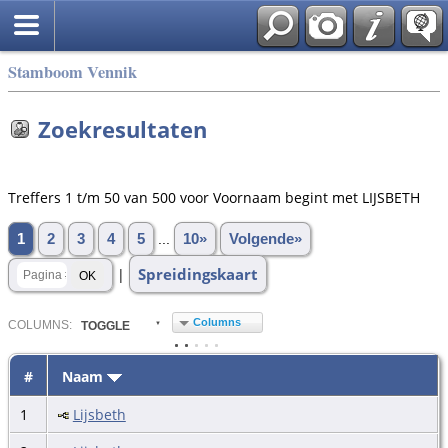
Stamboom Vennik
Zoekresultaten
Treffers 1 t/m 50 van 500 voor Voornaam begint met LIJSBETH
1
2
3
4
5
...
10»
Volgende»
Spreidingskaart
|
Columns
COL
UMN
S:
TOGGLE
#
Naam
1
Lijsbeth