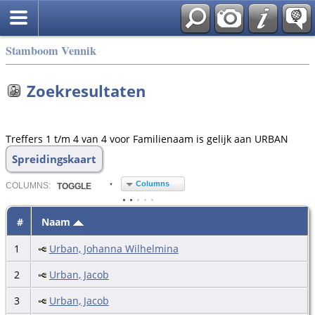
Stamboom Vennik
Zoekresultaten
Treffers 1 t/m 4 van 4 voor Familienaam is gelijk aan URBAN
Spreidingskaart
Columns
COL
UMN
S:
TOGGLE
#
Naam
1
Urban, Johanna Wilhelmina
2
Urban, Jacob
3
Urban, Jacob