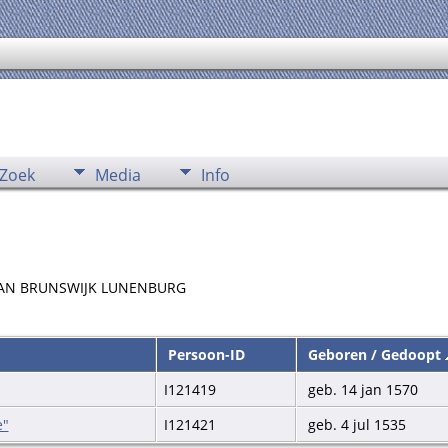
Zoek
Media
Info
an VAN BRUNSWIJK LUNENBURG
Persoon-ID
Geboren / Gedoopt
I121419
geb. 14 jan 1570
e"
I121421
geb. 4 jul 1535