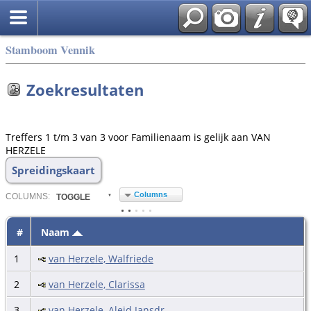
Stamboom Vennik
Zoekresultaten
Treffers 1 t/m 3 van 3 voor Familienaam is gelijk aan VAN
HERZELE
Spreidingskaart
Columns
COL
UMN
S:
TOGGLE
#
Naam
1
van Herzele, Walfriede
2
van Herzele, Clarissa
3
van Herzele, Aleid Jansdr