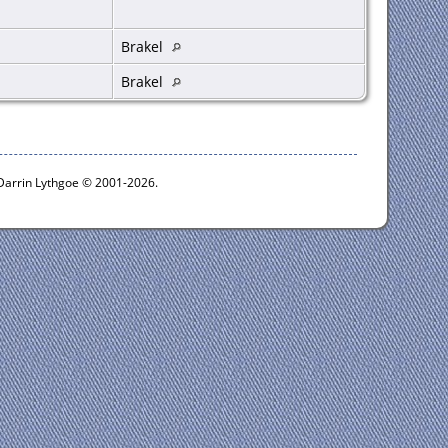
Brakel
Brakel
 Darrin Lythgoe © 2001-2026.