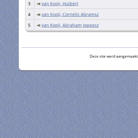
3
van Kooij, Huibert
4
van Kooij, Cornelis Abramsz
5
van Kooij, Abraham Joppesz
Deze site werd aangemaakt