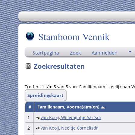
Stamboom Vennik
Startpagina
Zoek
Aanmelden
Zoekresultaten
Treffers 1 t/m 5 van 5 voor Familienaam is gelijk aan 
Spreidingskaart
#
Familienaam, Voorna(a)m(en)
1
van Kooij, Willemijntje Aartsdr
2
van Kooij, Neeltje Cornelisdr