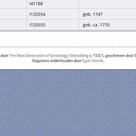
I41188
I125554
geb. 1747
I125555
geb. ca. 1710
 door
The Next Generation of Genealogy Sitebuilding
v. 15.0.1, geschreven door
Gegevens onderhouden door
Egon Vennik
.