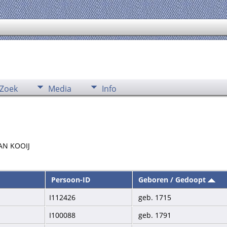
Zoek
Media
Info
VAN KOOIJ
Persoon-ID
Geboren / Gedoopt
I112426
geb. 1715
I100088
geb. 1791