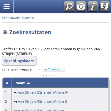
Stamboom Vennik
Zoekresultaten
Treffers 1 t/m 10 van 10 voor Familienaam is gelijk aan VAN
STRIJEN (STRIENE)
Spreidingskaart
Columns
COL
UMN
S:
TOGGLE
#
Naam
1
van Strijen (Striene), Willem IV
2
van Strijen (Striene), Willem II
3
van Strijen (Striene), Willem