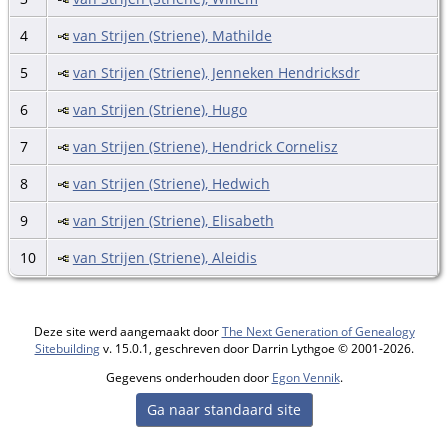
4
van Strijen (Striene), Mathilde
5
van Strijen (Striene), Jenneken Hendricksdr
6
van Strijen (Striene), Hugo
7
van Strijen (Striene), Hendrick Cornelisz
8
van Strijen (Striene), Hedwich
9
van Strijen (Striene), Elisabeth
10
van Strijen (Striene), Aleidis
Deze site werd aangemaakt door
The Next Generation of Genealogy
Sitebuilding
v. 15.0.1, geschreven door Darrin Lythgoe © 2001-2026.
Gegevens onderhouden door
Egon Vennik
.
Ga naar standaard site