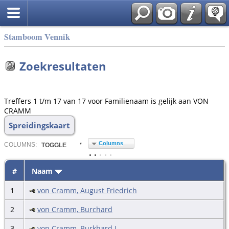
Stamboom Vennik
Zoekresultaten
Treffers 1 t/m 17 van 17 voor Familienaam is gelijk aan VON
CRAMM
Spreidingskaart
Columns
COL
UMN
S:
TOGGLE
#
Naam
1
von Cramm, August Friedrich
2
von Cramm, Burchard
3
von Cramm, Burkhard I