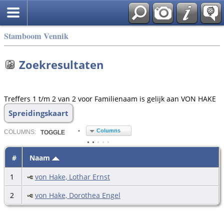
Stamboom Vennik
Zoekresultaten
Treffers 1 t/m 2 van 2 voor Familienaam is gelijk aan VON HAKE
Spreidingskaart
Columns
COL
UMN
S:
TOGGLE
#
Naam
1
von Hake, Lothar Ernst
2
von Hake, Dorothea Engel