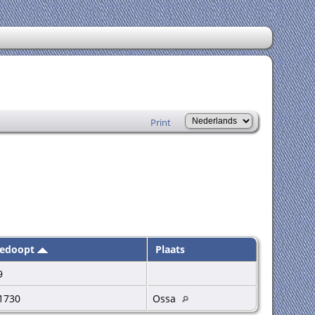
Print
Gedoopt
Plaats
9
1730
Ossa