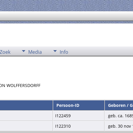
Zoek
Media
Info
an VON WOLFFERSDORFF
Persoon-ID
Geboren / 
I122459
geb. ca. 168
I122310
geb. 30 nov 