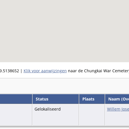
9.5138652
|
Klik voor aanwijzingen
naar de Chungkai War Cemeter
Status
Plaats
Naam (Ove
Gelokaliseerd
Willem Jos