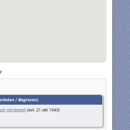
y
rleden / Begraven)
eph Versteegh
(ovl. 21 okt 1943)