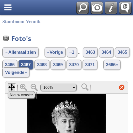
Stamboom Vennik
Foto's
» Allemaal zien
«Vorige
«1
...
3463
3464
3465
3466
3467
3468
3469
3470
3471
...
3666»
Volgende»