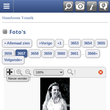
Stamboom Vennik
Foto's
» Allemaal zien
«Vorige
«1
...
3653
3654
3655
3656
3657
3658
3659
3660
3661
...
3666»
Volgende»