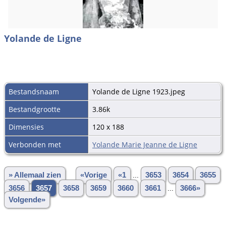
Yolande de Ligne
Bestandsnaam
Yolande de Ligne 1923.jpeg
Bestandgrootte
3.86k
Dimensies
120 x 188
Verbonden met
Yolande Marie Jeanne de Ligne
» Allemaal zien
«Vorige
«1
...
3653
3654
3655
3656
3657
3658
3659
3660
3661
...
3666»
Volgende»