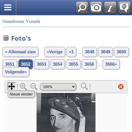
Stamboom Vennik
Foto's
» Allemaal zien
«Vorige
«1
...
3648
3649
3650
3651
3652
3653
3654
3655
3656
...
3666»
Volgende»