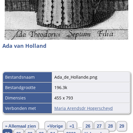
Ada van Holland
Bestandsnaam
Ada_de_Hollande.png
Bestandgrootte
196.3k
Dimensies
455 x 793
Verbonden met
Maria Arendsdr Hogerscheyd
» Allemaal zien
«Vorige
«1
...
26
27
28
29