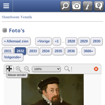
Stamboom Vennik
Foto's
» Allemaal zien
«Vorige
«1
...
2828
2829
2830
2831
2832
2833
2834
2835
2836
...
3666»
Volgende»