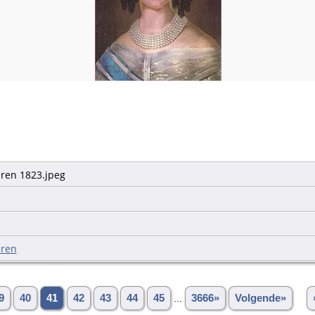
ren 1823.jpeg
eren
9
40
41
42
43
44
45
...
3666»
Volgende»