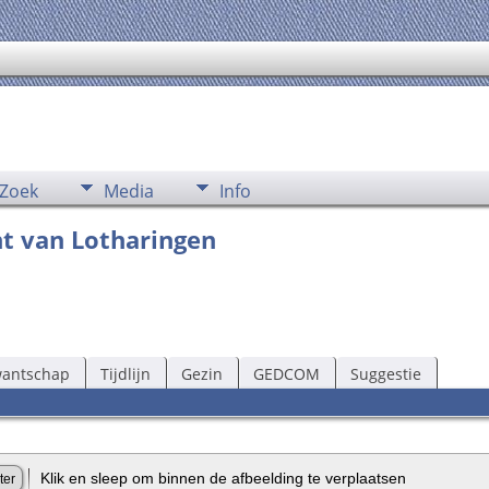
Zoek
Media
Info
t van Lotharingen
wantschap
Tijdlijn
Gezin
GEDCOM
Suggestie