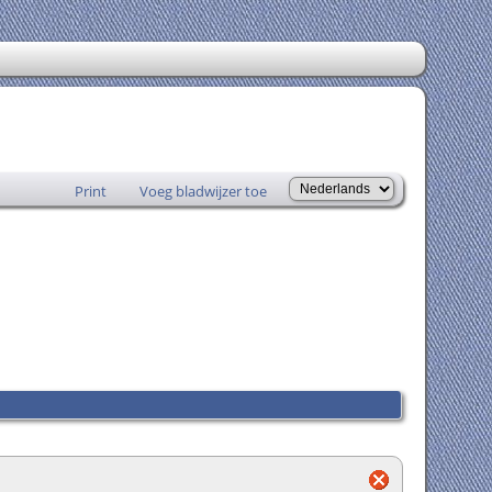
Print
Voeg bladwijzer toe