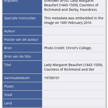
Koptekst
unknown artist; Lady Margaret
Beaufort (1443-1509), Countess of
Richmond and Derby, Foundress
Speciale instructies
This metadata was embedded in the
image on 16th February 2016
Auteur
Positie van de auteur
Bron
Photo Credit: Christ's College,
Bron van de foto
Titel
Lady Margaret Beaufort (1443-1509),
Countess of Richmond and Der
Aanmaakdatum
19700101
Plaats
Staat
Land