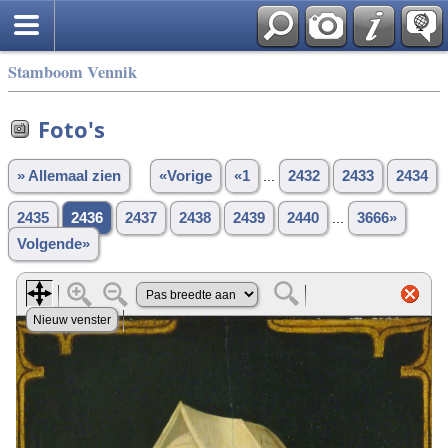
Stamboom Vennik
Foto's
» Allemaal zien
«Vorige
«1
...
2432
2433
2434
2435
2436
2437
2438
2439
2440
...
3666»
Volgende»