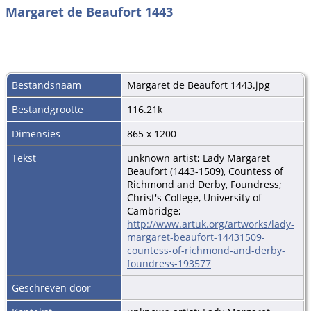
Margaret de Beaufort 1443
Bestandsnaam
Margaret de Beaufort 1443.jpg
Bestandgrootte
116.21k
Dimensies
865 x 1200
Tekst
unknown artist; Lady Margaret
Beaufort (1443-1509), Countess of
Richmond and Derby, Foundress;
Christ's College, University of
Cambridge;
http://www.artuk.org/artworks/lady-
margaret-beaufort-14431509-
countess-of-richmond-and-derby-
foundress-193577
Geschreven door