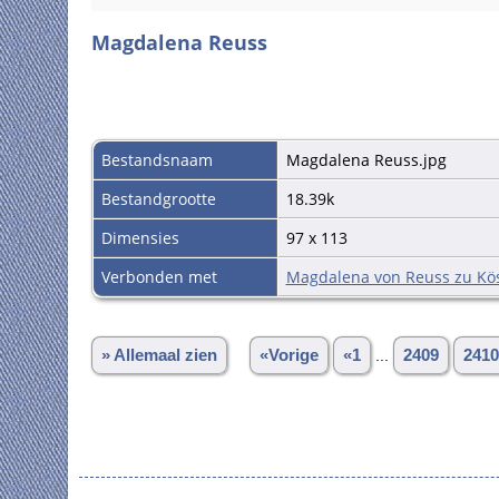
Magdalena Reuss
Bestandsnaam
Magdalena Reuss.jpg
Bestandgrootte
18.39k
Dimensies
97 x 113
Verbonden met
Magdalena von Reuss zu Kös
» Allemaal zien
«Vorige
«1
...
2409
2410