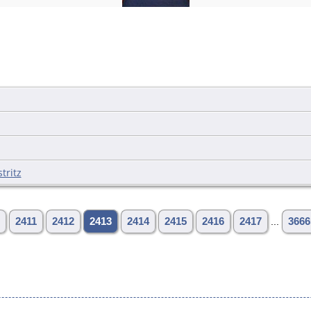
tritz
2411
2412
2413
2414
2415
2416
2417
...
3666