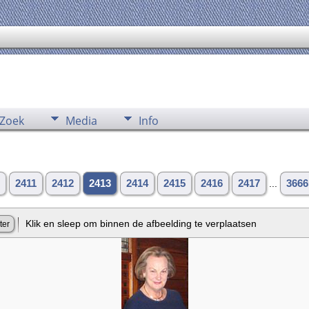
Zoek
Media
Info
2411
2412
2413
2414
2415
2416
2417
...
3666