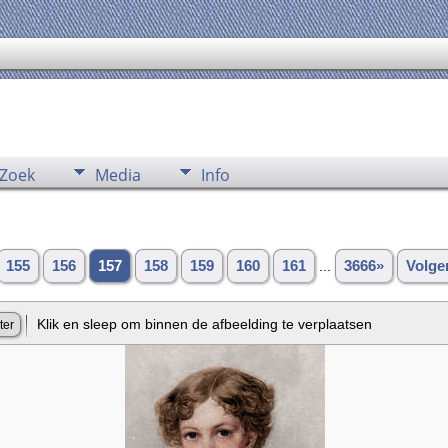
Zoek
Media
Info
155
156
157
158
159
160
161
...
3666»
Volge