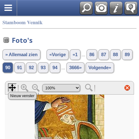
Stamboom Vennik
Foto's
» Allemaal zien
«Vorige
«1
...
86
87
88
89
90
91
92
93
94
...
3666»
Volgende»