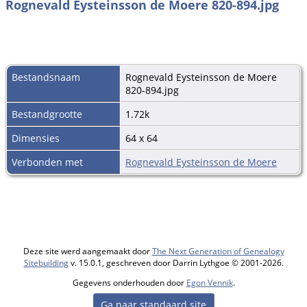
Rognevald Eysteinsson de Moere 820-894.jpg
Bestandsnaam
Rognevald Eysteinsson de Moere
820-894.jpg
Bestandgrootte
1.72k
Dimensies
64 x 64
Verbonden met
Rognevald Eysteinsson de Moere
Deze site werd aangemaakt door
The Next Generation of Genealogy
Sitebuilding
v. 15.0.1, geschreven door Darrin Lythgoe © 2001-2026.
Gegevens onderhouden door
Egon Vennik
.
Ga naar standaard site