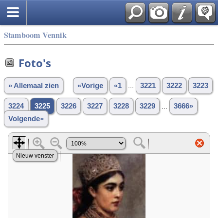
Stamboom Vennik
Foto's
» Allemaal zien
«Vorige
«1
...
3221
3222
3223
3224
3225
3226
3227
3228
3229
...
3666»
Volgende»