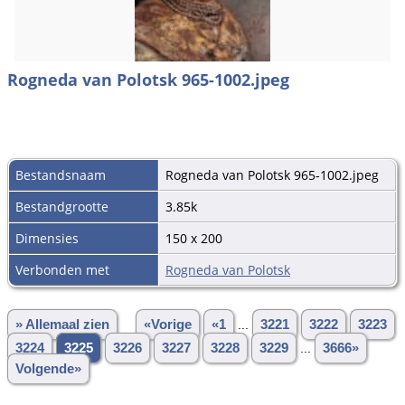
Rogneda van Polotsk 965-1002.jpeg
Bestandsnaam
Rogneda van Polotsk 965-1002.jpeg
Bestandgrootte
3.85k
Dimensies
150 x 200
Verbonden met
Rogneda van Polotsk
» Allemaal zien
«Vorige
«1
...
3221
3222
3223
3224
3225
3226
3227
3228
3229
...
3666»
Volgende»