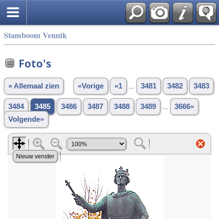
Stamboom Vennik
Foto's
» Allemaal zien
«Vorige
«1
...
3481
3482
3483
3484
3485
3486
3487
3488
3489
...
3666»
Volgende»