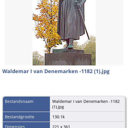
Waldemar I van Denemarken -1182 (1).jpg
Bestandsnaam
Waldemar I van Denemarken -1182
(1).jpg
Bestandgrootte
130.1k
Dimensies
221 x 361