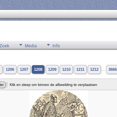
Zoek
Media
Info
1206
1207
1208
1209
1210
1211
1212
...
3666