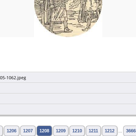
005-1062.jpeg
1206
1207
1208
1209
1210
1211
1212
...
3666