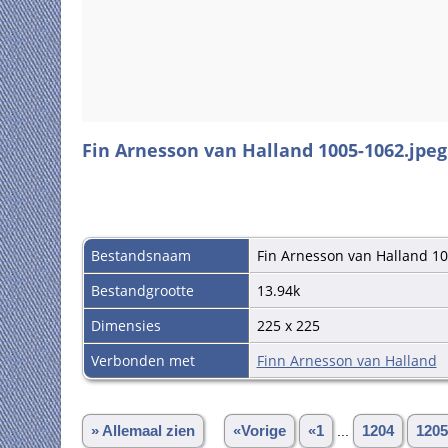
Fin Arnesson van Halland 1005-1062.jpeg
Bestandsnaam
Fin Arnesson van Halland 1
Bestandgrootte
13.94k
Dimensies
225 x 225
Verbonden met
Finn Arnesson van Halland
» Allemaal zien
«Vorige
«1
...
1204
1205