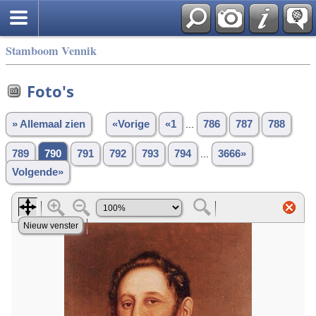
Stamboom Vennik
Foto's
» Allemaal zien
«Vorige
«1
...
786
787
788
789
790
791
792
793
794
...
3666»
Volgende»