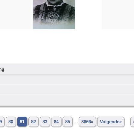
ng
9
80
81
82
83
84
85
...
3666»
Volgende»