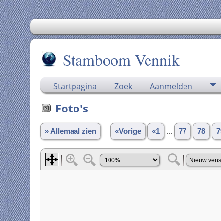
Stamboom Vennik
Startpagina
Zoek
Aanmelden
Foto's
» Allemaal zien
«Vorige
«1
...
77
78
7