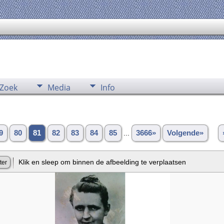
Zoek
Media
Info
9
80
81
82
83
84
85
...
3666»
Volgende»