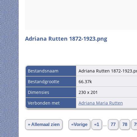
Adriana Rutten 1872-1923.png
Bestandsnaam
Adriana Rutten 1872-1923.p
Bestandgrootte
66.37k
Dimensies
230 x 201
Verbonden met
Adriana Maria Rutten
» Allemaal zien
«Vorige
«1
...
77
78
7