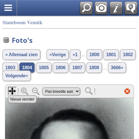
Stamboom Vennik
Foto's
» Allemaal zien
«Vorige
«1
...
1800
1801
1802
1803
1804
1805
1806
1807
1808
...
3666»
Volgende»