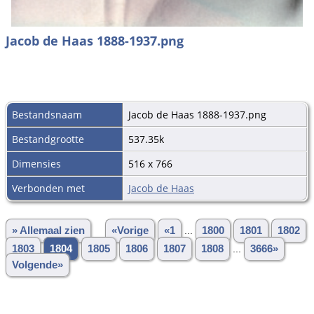
Jacob de Haas 1888-1937.png
Bestandsnaam
Jacob de Haas 1888-1937.png
Bestandgrootte
537.35k
Dimensies
516 x 766
Verbonden met
Jacob de Haas
» Allemaal zien
«Vorige
«1
...
1800
1801
1802
1803
1804
1805
1806
1807
1808
...
3666»
Volgende»