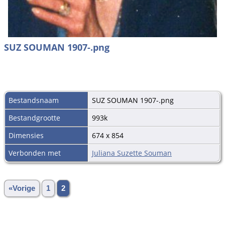
SUZ SOUMAN 1907-.png
Bestandsnaam
SUZ SOUMAN 1907-.png
Bestandgrootte
993k
Dimensies
674 x 854
Verbonden met
Juliana Suzette Souman
«Vorige
1
2