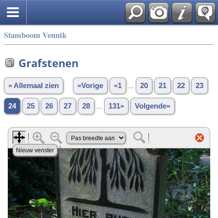
Stamboom Vennik
Grafstenen
» Allemaal zien
«Vorige
«1
...
20
21
22
23
24
25
26
27
28
...
131»
Volgende»