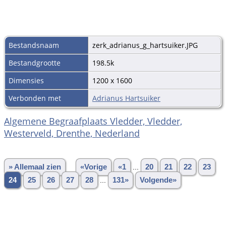
Bestandsnaam
zerk_adrianus_g_hartsuiker.JPG
Bestandgrootte
198.5k
Dimensies
1200 x 1600
Verbonden met
Adrianus Hartsuiker
Algemene Begraafplaats Vledder, Vledder,
Westerveld, Drenthe, Nederland
» Allemaal zien
«Vorige
«1
...
20
21
22
23
24
25
26
27
28
...
131»
Volgende»