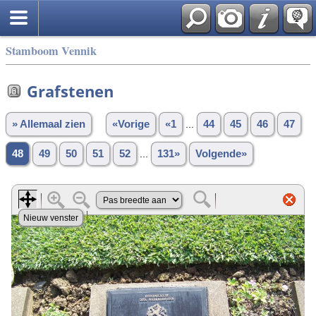
Stamboom Vennik
Grafstenen
» Allemaal zien
«Vorige
«1
...
44
45
46
47
48
49
50
51
52
...
131»
Volgende»