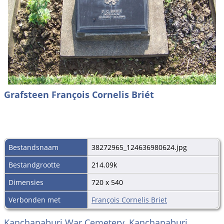
Grafsteen François Cornelis Briét
Bestandsnaam
38272965_124636980624.jpg
Bestandgrootte
214.09k
Dimensies
720 x 540
Verbonden met
François Cornelis Briet
Kanchanaburi War Cemetery, Kanchanaburi ,