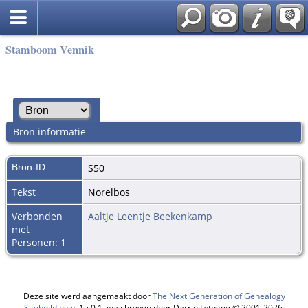
Stamboom Vennik
Bron informatie
Bron-ID
S50
Tekst
Norelbos
Verbonden
Aaltje Leentje Beekenkamp
met
Personen: 1
Deze site werd aangemaakt door
The Next Generation of Genealogy
Sitebuilding
v. 15.0.1, geschreven door Darrin Lythgoe © 2001-2026.