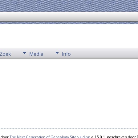
Zoek
Media
Info
 door
The Next Generation of Genealogy Sitebuilding
v. 15.0.1, geschreven door