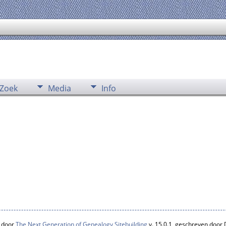
Zoek
Media
Info
 door
The Next Generation of Genealogy Sitebuilding
v. 15.0.1, geschreven door