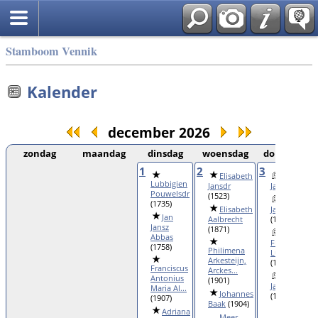
Stamboom Vennik
Kalender
december 2026
zondag
maandag
dinsdag
woensdag
donderdag
1
2
3
Elisabeth
Agnesa
Lubbigien
Jansdr
Jansdr
(1641)
Pouwelsdr
(1523)
Lijsbeth
(1735)
Elisabeth
Jacobsdr
Jan
Aalbrecht
(1616)
Jansz
(1871)
Antoinett
Abbas
Françoise
(1758)
Philimena
Ludovica...
Arkesteijn,
(1931)
Franciscus
Arckes...
Geertrui
Antonius
(1901)
Jansdr Baak
Maria Al...
Johannes
(1836)
(1907)
Baak
(1904)
Meer...
Adriana
Meer...