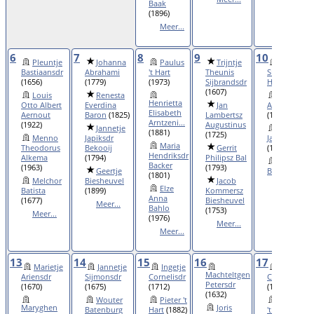
Baak
(1896)
Meer...
6
7
8
9
10
Pleuntje
Johanna
Paulus
Trijntje
Trijntje
Bastiaansdr
Abrahami
't Hart
Theunis
Simonsdr 't
(1656)
(1779)
(1973)
Sijbrandsdr
Hart
(1732)
(1607)
Louis
Renesta
Catharina
Henrietta
Otto Albert
Everdina
Jan
Appelo
Elisabeth
Aernout
Baron
(1825)
Lambertsz
(1860)
Arntzeni...
(1922)
Augustinus
Jannetje
Maria
(1881)
(1725)
Menno
Japiksdr
Jansdr Baak
Maria
Theodorus
Bekooij
Gerrit
(1822)
Hendriksdr
Alkema
(1794)
Philipsz Bal
Jacoba
Backer
(1963)
(1793)
Geertje
Bal
(1968)
(1801)
Melchor
Biesheuvel
Jacob
Meer...
Elze
Batista
(1899)
Kommersz
Anna
(1677)
Biesheuvel
Meer...
Bahlo
(1753)
Meer...
(1976)
Meer...
Meer...
13
14
15
16
17
Marietje
Jannetje
Ingetje
Geertje
Machteltgen
Ariensdr
Sijmonsdr
Cornelisdr
Cornelisdr
Petersdr
(1670)
(1675)
(1712)
(1682)
(1632)
Wouter
Pieter 't
Leendert
Maryghen
Joris
Batenburg
Hart
(1882)
't Hart
(1875)