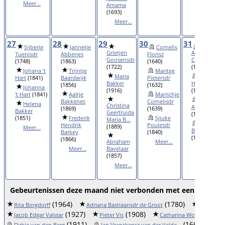
Meer...
Amama
(1693)
Meer...
27
28
29
30
31
Sijberig
Jannetje
Cornelis
Grietjen
Adriaentgen
Tuenisdr
Abbenes
Florisz
Goosensdr
Claesdr
(1748)
(1863)
(1640)
(1722)
(1644)
Johana 't
Trijntje
Maritge
Maria
Aeffien
Hart
(1841)
Baardwijk
Pietersdr
Bakker
Heeresdr
(1856)
(1632)
Johanna
(1916)
(1587)
't Hart
(1841)
Aaltje
Marrichje
Aefken
Bakkenes
Cornelisdr
Helena
Christina
Aertsdr
(1869)
(1639)
Bakker
Geertruida
(1618)
(1851)
Frederik
Sjiuke
Maria B...
Aegje
Hendrik
Poulesdr
(1889)
Meer...
Bastiaensdr
Barkey
(1840)
(1651)
(1866)
Abraham
Meer...
Meer...
Meer...
Bavelaar
(1857)
Meer...
Gebeurtenissen deze maand niet verbonden met een specifie
(1964)
(1780)
Rita Borgdorff
Adriana Bastiaansdr de Groot
Alexander
(1927)
(1908)
(18
Jacob Edgar Valstar
Pieter Vis
Catharina Woesthoff
(1911)
(1660)
Dirkje van den Berg
Jan Vranckensz van der Velde...
Jo