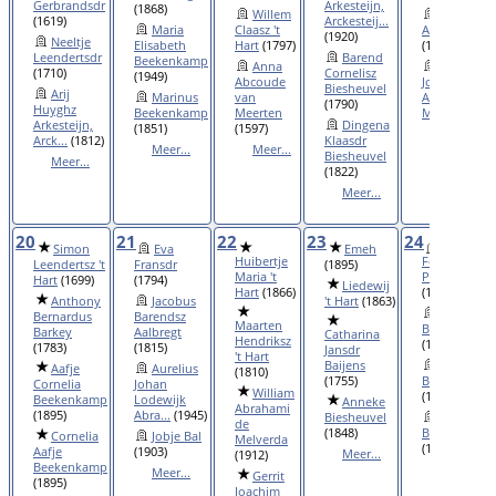
Gerbrandsdr
Arkesteijn,
(1868)
Willem
Jantje
(1619)
Arckesteij...
Maria
Claasz 't
Aalders
(1920)
Neeltje
Elisabeth
Hart
(1797)
(1907)
Leendertsdr
Barend
Beekenkamp
Anna
Jimmy
(1710)
Cornelisz
(1949)
Abcoude
Johannes
Biesheuvel
Arij
Marinus
van
Abrahami de
(1790)
Huyghz
Beekenkamp
Meerten
M...
(1943)
Arkesteijn,
Dingena
(1851)
(1597)
Meer...
Arck...
(1812)
Klaasdr
Meer...
Meer...
Biesheuvel
Meer...
(1822)
Meer...
20
21
22
23
24
Simon
Eva
Emeh
Huibertje
Femmechien
Leendertsz 't
Fransdr
(1895)
Maria 't
Pietersdr
Hart
(1699)
(1794)
Liedewij
Hart
(1866)
(1836)
Anthony
Jacobus
't Hart
(1863)
Dirkje
Bernardus
Barendsz
Maarten
Baggerman
Barkey
Aalbregt
Catharina
Hendriksz
(1887)
(1783)
(1815)
Jansdr
't Hart
Baijens
Trijntje
Aafje
Aurelius
(1810)
(1755)
Bakker
Cornelia
Johan
William
(1940)
Beekenkamp
Lodewijk
Anneke
Abrahami
(1895)
Abra...
(1945)
Biesheuvel
Anthon
de
(1848)
Barkey
Cornelia
Jobje Bal
Melverda
(1842)
Aafje
(1903)
Meer...
(1912)
Beekenkamp
Meer...
Meer...
Gerrit
(1895)
Joachim