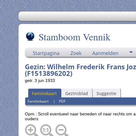
Stamboom Vennik
Startpagina
Zoek
Aanmelden
Gezin: Wilhelm Frederik Frans Jo
(F1513896202)
getr. 3 jun 1933
Familiekaart
Gezinsblad
Suggestie
Familiekaart
|
PDF
Opm.: Scroll eventueel naar beneden of naar rechts om a
ouders