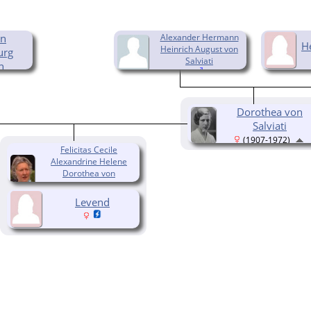
on
Alexander Hermann
H
Heinrich August von
urg
Salviati
n
)
Dorothea von
Salviati
(1907-1972)
Felicitas Cecile
Alexandrine Helene
Dorothea von
Hohenzollern
(1934-2009)
Levend