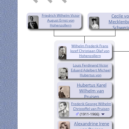
Friedrich Wilhelm Victor
Cecile v
August Ernst von
Mecklenb
Hohenzollern
Schweri
(1882-1951)
(1886-1954
Wilhelm Frederik Frans
Jozef Christiaan Olaf von
Hohenzollern
(1906-1940)
Louis Ferdinand Victor
Eduard Adalbert Michael
Hubertus von
Hohenzollern
Hubertus Karel
(1907-1994)
Wilhelm van
Pruisen
(1909-1950)
Frederik George Wilhelm
Christoffel van Pruisen
(1911-1966)
Alexandrine Irene