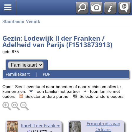
Stamboom Vennik
Gezin: Lodewijk II der Franken /
Adelheid van Parijs (F1513873913)
getr. 875
Familiekaart
|
PDF
Opm.: Scroll eventueel naar beneden of naar rechts om alles te
kunnen zien.
Toon familie met partner
Toon familie met
ouders
Selecter andere partner
Selecter andere ouders
Ermentrudis van
Karel II der Franken
Orléans
(823-877)