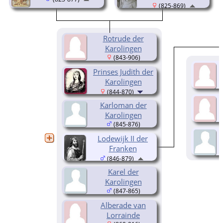
(825-869)
Rotrude der
Karolingen
(843-906)
Prinses Judith der
Karolingen
(844-870)
Karloman der
Karolingen
(845-876)
Lodewijk II der
Franken
(846-879)
Karel der
Karolingen
(847-865)
Alberade van
Lorrainde