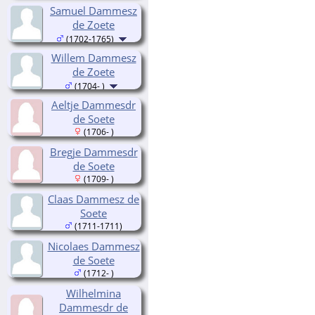
Samuel Dammesz
de Zoete
(1702-1765)
Willem Dammesz
de Zoete
(1704- )
Aeltje Dammesdr
de Soete
(1706- )
Bregje Dammesdr
de Soete
(1709- )
Claas Dammesz de
Soete
(1711-1711)
Nicolaes Dammesz
de Soete
(1712- )
Wilhelmina
Dammesdr de