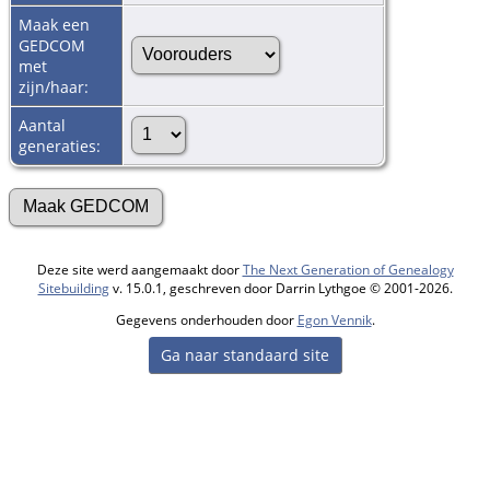
Maak een
GEDCOM
met
zijn/haar:
Aantal
generaties:
Deze site werd aangemaakt door
The Next Generation of Genealogy
Sitebuilding
v. 15.0.1, geschreven door Darrin Lythgoe © 2001-2026.
Gegevens onderhouden door
Egon Vennik
.
Ga naar standaard site