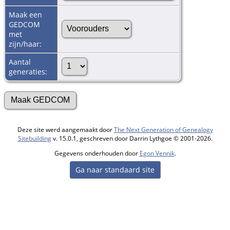
Maak een
GEDCOM
met
zijn/haar:
Aantal
generaties:
Deze site werd aangemaakt door
The Next Generation of Genealogy
Sitebuilding
v. 15.0.1, geschreven door Darrin Lythgoe © 2001-2026.
Gegevens onderhouden door
Egon Vennik
.
Ga naar standaard site