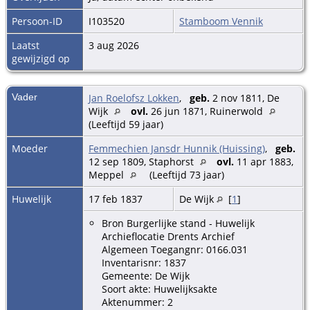
Persoon-ID
I103520
Stamboom Vennik
Laatst
3 aug 2026
gewijzigd op
Vader
Jan Roelofsz Lokken
,
geb.
2 nov 1811, De
Wijk
ovl.
26 jun 1871, Ruinerwold
(Leeftijd 59 jaar)
Moeder
Femmechien Jansdr Hunnik (Huissing)
,
geb.
12 sep 1809, Staphorst
ovl.
11 apr 1883,
Meppel
(Leeftijd 73 jaar)
Huwelijk
17 feb 1837
De Wijk
[
1
]
Bron Burgerlijke stand - Huwelijk
Archieflocatie Drents Archief
Algemeen Toegangnr: 0166.031
Inventarisnr: 1837
Gemeente: De Wijk
Soort akte: Huwelijksakte
Aktenummer: 2