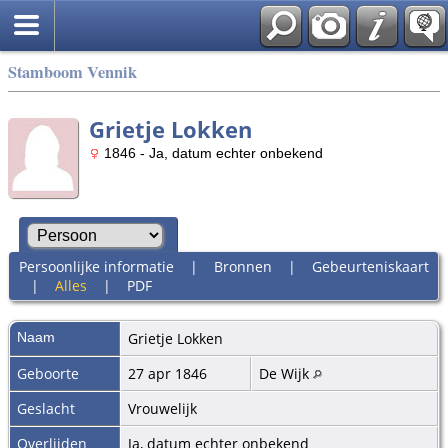
Stamboom Vennik
Grietje Lokken
1846 - Ja, datum echter onbekend
Persoonlijke informatie
|
Bronnen
|
Gebeurteniskaart
|
Alles
|
PDF
Naam
Grietje
Lokken
Geboorte
27 apr 1846
De Wijk
Geslacht
Vrouwelijk
Overlijden
Ja, datum echter onbekend