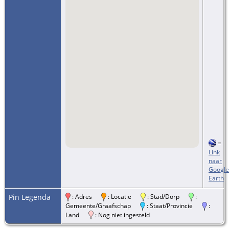
=
Link
naar
Google
Earth
Pin Legenda
: Adres
: Locatie
: Stad/Dorp
:
Gemeente/Graafschap
: Staat/Provincie
:
Land
: Nog niet ingesteld