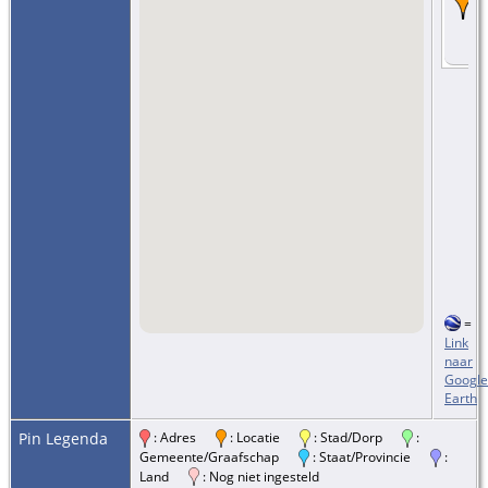
=
Link
naar
Google
Earth
Pin Legenda
: Adres
: Locatie
: Stad/Dorp
:
Gemeente/Graafschap
: Staat/Provincie
:
Land
: Nog niet ingesteld