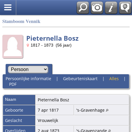
Stamboom Vennik
Pieternella Bosz
1817 - 1873 (56 jaar)
Persoonlijke informatie
|
Gebeurteniskaart
|
Alles
|
PDF
Naam
Pieternella
Bosz
Geboorte
7 apr 1817
's-Gravenhage
Geslacht
Vrouwelijk
Overlijden
2 aug 1873
's-Gravenzande