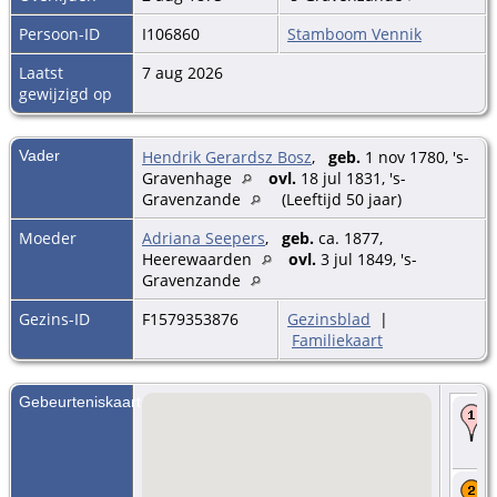
Persoon-ID
I106860
Stamboom Vennik
Laatst
7 aug 2026
gewijzigd op
Vader
Hendrik Gerardsz Bosz
,
geb.
1 nov 1780, 's-
Gravenhage
ovl.
18 jul 1831, 's-
Gravenzande
(Leeftijd 50 jaar)
Moeder
Adriana Seepers
,
geb.
ca. 1877,
Heerewaarden
ovl.
3 jul 1849, 's-
Gravenzande
Gezins-ID
F1579353876
Gezinsblad
|
Familiekaart
Gebeurteniskaart