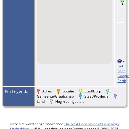
=
Link
naar
Google
Earth
Pin Legenda
: Adres
: Locatie
: Stad/Dorp
:
Gemeente/Graafschap
: Staat/Provincie
:
Land
: Nog niet ingesteld
Deze site werd aangemaakt door
The Next Generation of Genealogy
Sitebuilding
v. 15.0.1, geschreven door Darrin Lythgoe © 2001-2026.