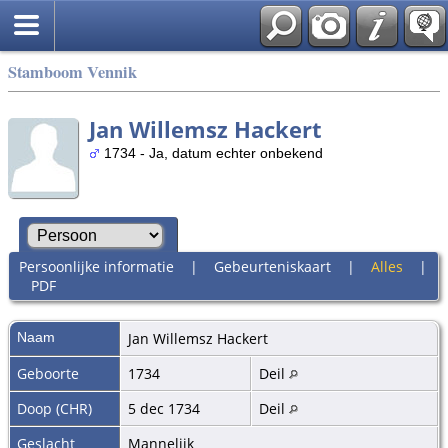
Stamboom Vennik
Jan Willemsz Hackert
1734 - Ja, datum echter onbekend
Persoonlijke informatie
|
Gebeurteniskaart
|
Alles
|
PDF
Naam
Jan Willemsz
Hackert
Geboorte
1734
Deil
Doop (CHR)
5 dec 1734
Deil
Geslacht
Mannelijk