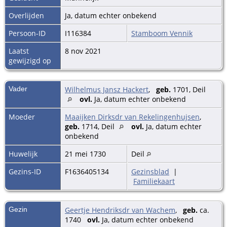
Overlijden
Ja, datum echter onbekend
Persoon-ID
I116384
Stamboom Vennik
Laatst
8 nov 2021
gewijzigd op
Vader
Wilhelmus Jansz Hackert
,
geb.
1701, Deil
ovl.
Ja, datum echter onbekend
Moeder
Maaijken Dirksdr van Rekelingenhujsen
,
geb.
1714, Deil
ovl.
Ja, datum echter
onbekend
Huwelijk
21 mei 1730
Deil
Gezins-ID
F1636405134
Gezinsblad
|
Familiekaart
Gezin
Geertje Hendriksdr van Wachem
,
geb.
ca.
1740
ovl.
Ja, datum echter onbekend