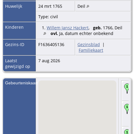
Huwelijk
24 mrt 1765
Deil
Type: civil
Kinderen
1.
Willem Jansz Hackert
,
geb.
1766, Deil
ovl.
Ja, datum echter onbekend
Gezins-ID
F1636405136
Gezinsblad
|
Familiekaart
Laatst
7 aug 2026
gewijzigd op
Gebeurteniskaart