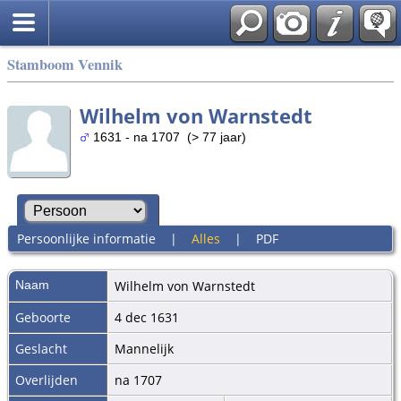
Stamboom Vennik
Wilhelm von Warnstedt
1631 - na 1707 (> 77 jaar)
Persoonlijke informatie
|
Alles
|
PDF
Naam
Wilhelm
von Warnstedt
Geboorte
4 dec 1631
Geslacht
Mannelijk
Overlijden
na 1707