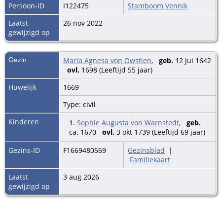
Persoon-ID
I122475
Stamboom Vennik
Laatst
26 nov 2022
gewijzigd op
Gezin
Maria Agnesa von Owstien
,
geb.
12 jul 1642
ovl.
1698 (Leeftijd 55 jaar)
Huwelijk
1669
Type: civil
Kinderen
1.
Sophie Augusta von Warnstedt
,
geb.
ca. 1670
ovl.
3 okt 1739 (Leeftijd 69 jaar)
Gezins-ID
F1669480569
Gezinsblad
|
Familiekaart
Laatst
3 aug 2026
gewijzigd op