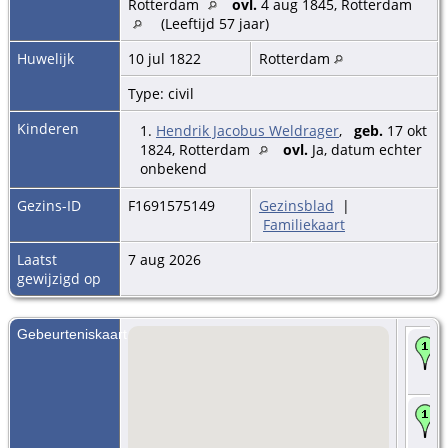
Rotterdam
ovl.
4 aug 1845, Rotterdam
(Leeftijd 57 jaar)
Huwelijk
10 jul 1822
Rotterdam
Type: civil
Kinderen
1.
Hendrik Jacobus Weldrager
,
geb.
17 okt
1824, Rotterdam
ovl.
Ja, datum echter
onbekend
Gezins-ID
F1691575149
Gezinsblad
|
Familiekaart
Laatst
7 aug 2026
gewijzigd op
Gebeurteniskaart