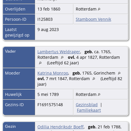
Overlijden
13 feb 1860
Rotterdam
Persoon-ID
I125803
Stamboom Vennik
Laatst
9 aug 2023
gewijzigd op
Vader
Lambertus Weldrager
,
geb.
ca. 1765,
Rotterdam
ovl.
4 apr 1827, Rotterdam
(Leeftijd 62 jaar)
Moeder
Katrina Monroo
,
geb.
1765, Gorinchem
ovl.
7 mrt 1847, Rotterdam
(Leeftijd 82
jaar)
Huwelijk
5 mei 1789
Rotterdam
Gezins-ID
F1691575148
Gezinsblad
|
Familiekaart
Gezin
Odilia Hendriksdr Boeff
,
geb.
21 feb 1788,