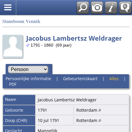
Stamboom Vennik
Jacobus Lambertsz Weldrager
1791 - 1860 (69 jaar)
Persoonlijke informatie
|
Gebeurteniskaart
|
Alles
|
PDF
Naam
Jacobus Lambertsz
Weldrager
Geboorte
1791
Rotterdam
Doop (CHR)
10 jul 1791
Rotterdam
Geslacht
Mannelijk