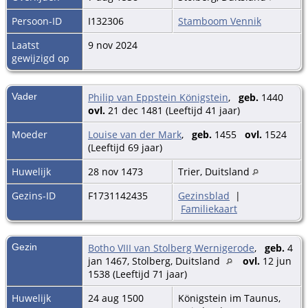
Persoon-ID
I132306
Stamboom Vennik
Laatst
9 nov 2024
gewijzigd op
Vader
Philip van Eppstein Königstein
,
geb.
1440
ovl.
21 dec 1481 (Leeftijd 41 jaar)
Moeder
Louise van der Mark
,
geb.
1455
ovl.
1524
(Leeftijd 69 jaar)
Huwelijk
28 nov 1473
Trier, Duitsland
Gezins-ID
F1731142435
Gezinsblad
|
Familiekaart
Gezin
Botho VIII van Stolberg Wernigerode
,
geb.
4
jan 1467, Stolberg, Duitsland
ovl.
12 jun
1538 (Leeftijd 71 jaar)
Huwelijk
24 aug 1500
Königstein im Taunus,