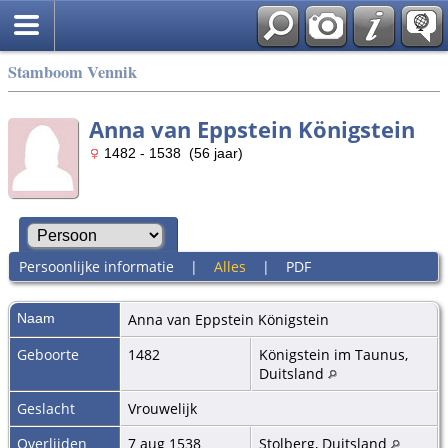
Stamboom Vennik
Anna van Eppstein Königstein
1482 - 1538 (56 jaar)
Persoonlijke informatie
|
Alles
|
PDF
Naam
Anna
van Eppstein Königstein
Geboorte
1482
Königstein im Taunus,
Duitsland
Geslacht
Vrouwelijk
Overlijden
7 aug 1538
Stolberg, Duitsland